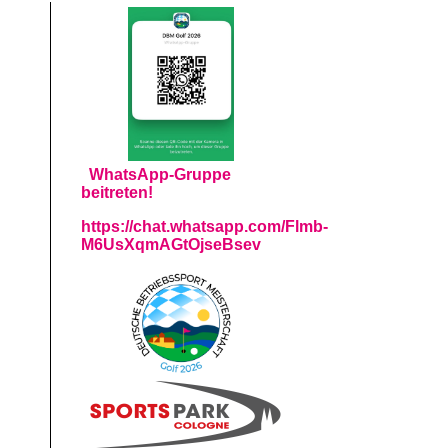
WhatsApp-Gruppe
beitreten!
https://chat.whatsapp.com/Flmb-
M6UsXqmAGtOjseBsev