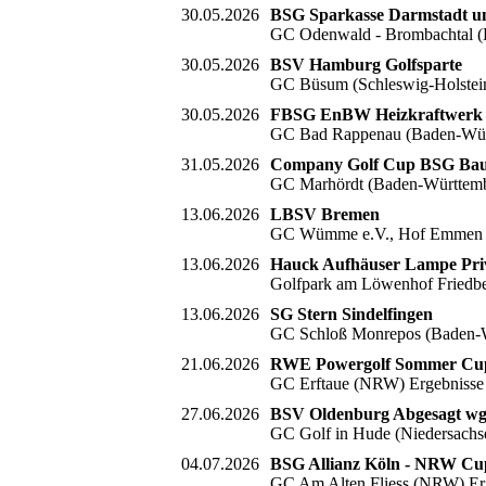
30.05.2026
BSG Sparkasse Darmstadt u
GC Odenwald - Brombachtal (
30.05.2026
BSV Hamburg Golfsparte
GC Büsum (Schleswig-Holstei
30.05.2026
FBSG EnBW Heizkraftwerk 
GC Bad Rappenau (Baden-Würt
31.05.2026
Company Golf Cup BSG Baus
GC Marhördt (Baden-Württemb
13.06.2026
LBSV Bremen
GC Wümme e.V., Hof Emmen We
13.06.2026
Hauck Aufhäuser Lampe Pri
Golfpark am Löwenhof Friedb
13.06.2026
SG Stern Sindelfingen
GC Schloß Monrepos (Baden-W
21.06.2026
RWE Powergolf Sommer Cu
GC Erftaue (NRW) Ergebnisse
27.06.2026
BSV Oldenburg Abgesagt wg 
GC Golf in Hude (Niedersach
04.07.2026
BSG Allianz Köln - NRW Cu
GC Am Alten Fliess (NRW) Er