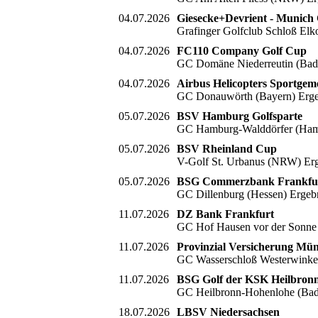
04.07.2026
Giesecke+Devrient - Munich
Grafinger Golfclub Schloß Elk
04.07.2026
FC110 Company Golf Cup
GC Domäne Niederreutin (Bad
04.07.2026
Airbus Helicopters Sportgem
GC Donauwörth (Bayern) Erg
05.07.2026
BSV Hamburg Golfsparte
GC Hamburg-Walddörfer (Hamb
05.07.2026
BSV Rheinland Cup
V-Golf St. Urbanus (NRW) Er
05.07.2026
BSG Commerzbank Frankfu
GC Dillenburg (Hessen) Ergeb
11.07.2026
DZ Bank Frankfurt
GC Hof Hausen vor der Sonne 
11.07.2026
Provinzial Versicherung Mün
GC Wasserschloß Westerwinke
11.07.2026
BSG Golf der KSK Heilbronn
GC Heilbronn-Hohenlohe (Bad
18.07.2026
LBSV Niedersachsen