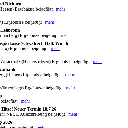
nd Dieburg
Hessen) Ergebnisse beigefügt
mehr
n) Ergebnisse beigefügt
mehr
Heilbronn
temberg) Ergebnisse beigefügt
mehr
parkasse Schwäbisch Hall, Würth
erg) Ergebnisse beigefügt
mehr
sterholz (Niedersachsen) Ergebnisse beigefügt
mehr
vatbank
erg (Hessen) Ergebnisse beigefügt
mehr
ürttemberg) Ergebnisse beigefügt
mehr
p
 beigefügt
mehr
Hitze! Neuer Termin 18.7.26
sen) NEUE Ausschreibung beigefügt
mehr
p 2026
gebnisse beigefügt
mehr