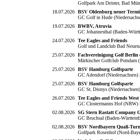
Golfpark Am Deister, Bad Mün
18.07.2026
BSV Oldenburg neuer Term
GC Golf in Hude (Niedersachs
19.07.2026
BWBV, Atruvia
GC Johannesthal (Baden-Würt
24.07.2026
Tee Eagles and Friends
Golf und Landclub Bad Neuena
25.07.2026
Fachvereinigung Golf Berlin 
Märkischer Golfclub Potsdam 
25.07.2026
BSV Hamburg Golfsparte
GC Adendorf (Niedersachsen) 
25.07.2026
BSV Hamburg Golfsparte
GC St. Dionys (Niedersachsen
26.07.2026
Tee Eagles and Friends West
GC Clostermanns Hof (NRW) 
02.08.2026
SG Stern Rastatt Company G
GC Bruchsal (Baden-Württemb
02.08.2026
BSV Nordbayern Quali-Turn
Golfpark Rosenhof (Nord-Baye