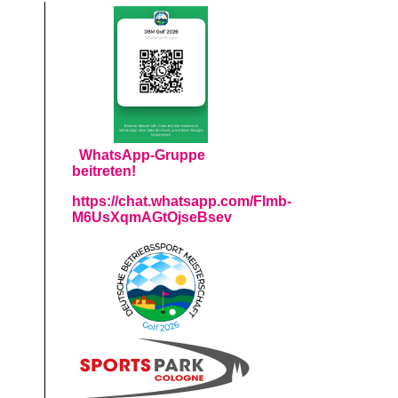
WhatsApp-Gruppe
beitreten!
https://chat.whatsapp.com/Flmb-
M6UsXqmAGtOjseBsev