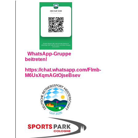
WhatsApp-Gruppe
beitreten!
https://chat.whatsapp.com/Flmb-
M6UsXqmAGtOjseBsev