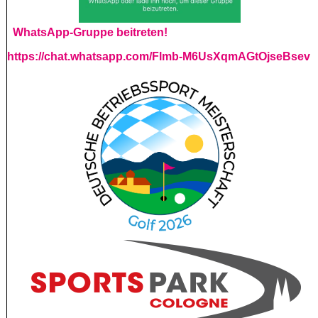
WhatsApp-Gruppe beitreten!
https://chat.whatsapp.com/Flmb-M6UsXqmAGtOjseBsev