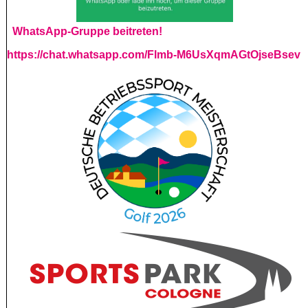
WhatsApp-Gruppe beitreten!
https://chat.whatsapp.com/Flmb-M6UsXqmAGtOjseBsev