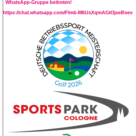
WhatsApp-Gruppe beitreten!
https://chat.whatsapp.com/Flmb-M6UsXqmAGtOjseBsev