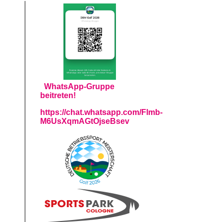
WhatsApp-Gruppe
beitreten!
https://chat.whatsapp.com/Flmb-
M6UsXqmAGtOjseBsev