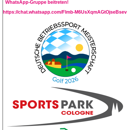
WhatsApp-Gruppe beitreten!
https://chat.whatsapp.com/Flmb-M6UsXqmAGtOjseBsev